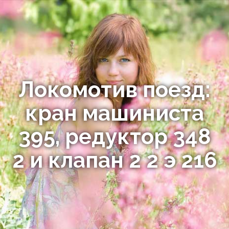
Локомотив поезд:
кран машиниста
395, редуктор 348
2 и клапан 2 2 э 216