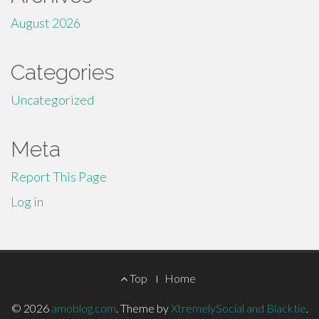
August 2026
Categories
Uncategorized
Meta
Report This Page
Log in
Footer
Top
Home
Menu
© 2026
amoblog.com
.
Theme by
XtremelySocial and Blacktie
.