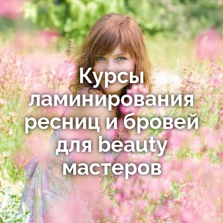
Курсы
ламинирования
ресниц и бровей
для beauty
мастеров