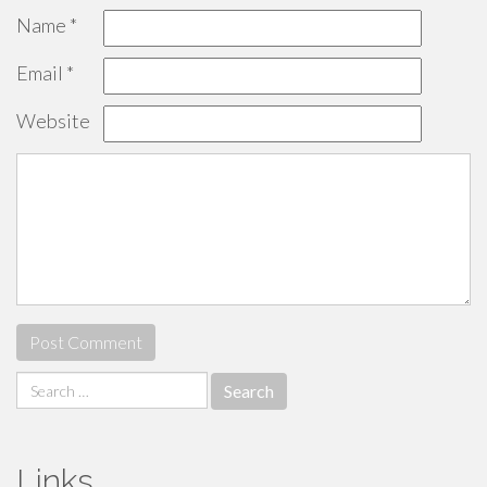
Name
*
Email
*
Website
Search
for:
Links