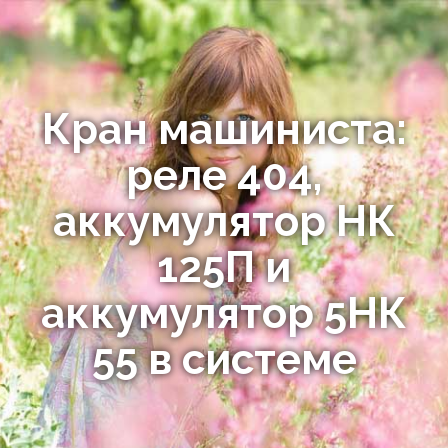
Кран машиниста:
реле 404,
аккумулятор НК
125П и
аккумулятор 5НК
55 в системе